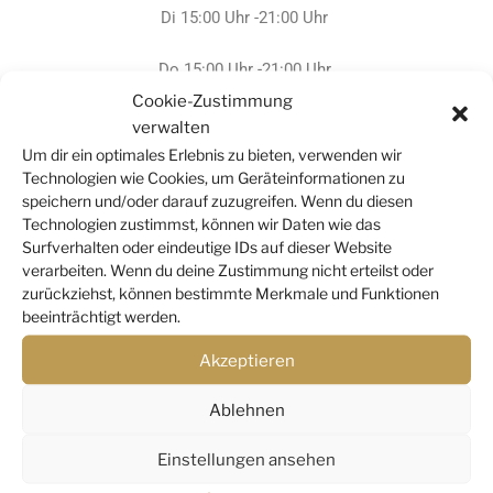
Di 15:00 Uhr -21:00 Uhr
Do 15:00 Uhr -21:00 Uhr
Cookie-Zustimmung
Außerhalb der Sprechzeiten richten sich meine
verwalten
Öffnungszeiten nach den vereinbarten Terminen.
Um dir ein optimales Erlebnis zu bieten, verwenden wir
Technologien wie Cookies, um Geräteinformationen zu
Termine können telefonisch unter 0 174 6323435 oder
speichern und/oder darauf zuzugreifen. Wenn du diesen
Technologien zustimmst, können wir Daten wie das
über das Kontaktformular vereinbart werden.
Surfverhalten oder eindeutige IDs auf dieser Website
verarbeiten. Wenn du deine Zustimmung nicht erteilst oder
Auch spätere Termine sind möglich.
zurückziehst, können bestimmte Merkmale und Funktionen
beeinträchtigt werden.
Akzeptieren
Ablehnen
Einstellungen ansehen
DANIELA SCHREICH