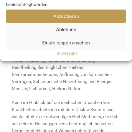
Ausbildung / Heilbehandlungen
beeinträchtigt werden.
Akzeptieren
Matrix Healing Ausbildung – Traumauflösung aus
diesem und vergangenem Leben.
Ablehnen
Methoden, Techniken und Elemente aus der
Einstellungen ansehen
Energetischen Heilung, Quantenheilung im
Impressum
Morphogenetischem Feld, Trauma-Arbeit, Innere Kind
Arbeit, Rebirthing, Klassische Geistheilung,
Geistheilung des Englischen Heilens,
Reinkarnationstherapie, Auflösung von karmischen
Verträgen, Schamanische Herzöffnung und Energie-
Medizin, Lichtarbeit, Heilmeditation.
Auch im Hinblick auf die seelischen Ursachen von
Krankheiten arbeite ich mit dem Chakra-System und
wähle intuitiv die notwendigen Heil-Methoden, die dich
auf deinem Heilungsprozess bestmöglich begleiten.
Gerne empfehle ich auf Wunsch unterstützende